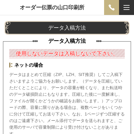
オーダー伝票の山口印刷所
データ入稿方法
データ入稿方法
使用しないデータは入稿しないで下さい。
ネットの場合
データはまとめて圧縮（ZIP、LZH、SIT推奨）してご入稿下
さいますようご協力をお願いします。（データを圧縮してい
ただくとことにより、データの容量が軽くなり、また転送時
のデータ破損防止にもなります。圧縮した後に一度解凍し、
ファイルが開くかどうかの確認をお願いします。）アップロ
ードの際、容量に限りがある場合は、複数ページをいくつか
に分けて圧縮してお送り下さい。なお、1ページずつ圧縮する
のはご遠慮下さい。メール添付でデータを送られますと、ご
使用のサーバで容量制限により受け付けないことがありま
す。