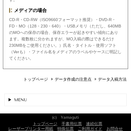
メディアの場合
CD-R・CD-RW（ISO9660フォーマット推奨）・DVD-R・
FD・MO（128・230・640）・USBメモリ（ただし、640MB
のMOへの保存の場合、保存エラーが起きやすい傾向にあり
ます。複数枚に分かれますが、MO入稿の際はできるだけ
230MBをご使用ください。）氏名・タイトル・使用ソフト
（Verも）・ファイル名をメディアのラベルやケースに明記し
てください。
トップページ
データ作成の注意点
データ入稿方法
MENU
(c) Yamaguti
トップページ
手書用伝票
連続伝票
レーザープリンター用紙
特殊伝票
ご利用ガイド
お問合せ